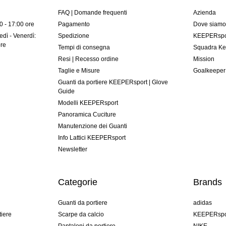
FAQ | Domande frequenti
Azienda
00 - 17:00 ore
Pagamento
Dove siam
dì - Venerdì:
Spedizione
KEEPERspor
ore
Tempi di consegna
Squadra Ke
Resi | Recesso ordine
Mission
Taglie e Misure
Goalkeeper
Guanti da portiere KEEPERsport | Glove
Guide
Modelli KEEPERsport
Panoramica Cuciture
Manutenzione dei Guanti
Info Lattici KEEPERsport
Newsletter
Categorie
Brands
Guanti da portiere
adidas
tiere
Scarpe da calcio
KEEPERspo