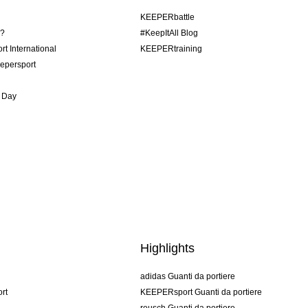
KEEPERbattle
o?
#KeepItAll Blog
t International
KEEPERtraining
epersport
 Day
Highlights
adidas Guanti da portiere
rt
KEEPERsport Guanti da portiere