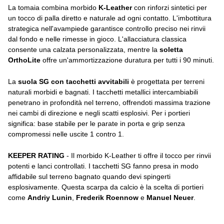
La tomaia combina morbido
K-Leather
con rinforzi sintetici per
un tocco di palla diretto e naturale ad ogni contatto. L'imbottitura
strategica nell'avampiede garantisce controllo preciso nei rinvii
dal fondo e nelle rimesse in gioco. L'allacciatura classica
consente una calzata personalizzata, mentre la
soletta
OrthoLite
offre un'ammortizzazione duratura per tutti i 90 minuti.
La
suola SG con tacchetti avvitabili
è progettata per terreni
naturali morbidi e bagnati. I tacchetti metallici intercambiabili
penetrano in profondità nel terreno, offrendoti massima trazione
nei cambi di direzione e negli scatti esplosivi. Per i portieri
significa: base stabile per le parate in porta e grip senza
compromessi nelle uscite 1 contro 1.
KEEPER RATING
- Il morbido K-Leather ti offre il tocco per rinvii
potenti e lanci controllati. I tacchetti SG fanno presa in modo
affidabile sul terreno bagnato quando devi spingerti
esplosivamente. Questa scarpa da calcio è la scelta di portieri
come
Andriy Lunin
,
Frederik Roennow
e
Manuel Neuer
.