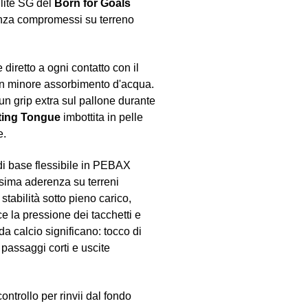
lite SG del
Born for Goals
enza compromessi su terreno
diretto a ogni contatto con il
n un minore assorbimento d'acqua.
un grip extra sul pallone durante
ting Tongue
imbottita in pelle
e.
di base flessibile in PEBAX
assima aderenza su terreni
 stabilità sotto pieno carico,
e la pressione dei tacchetti e
da calcio significano: tocco di
i passaggi corti e uscite
ntrollo per rinvii dal fondo