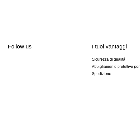
Follow us
I tuoi vantaggi
Sicurezza di qualitá
Abbigliamento protettivo por
Spedizione
Personalizzazione
Modelli esclusivi
Pacchetti speciali
© 2026 KEEPERsport srl #KeepItAll. It's not just our webshop, it's a lifestyle!