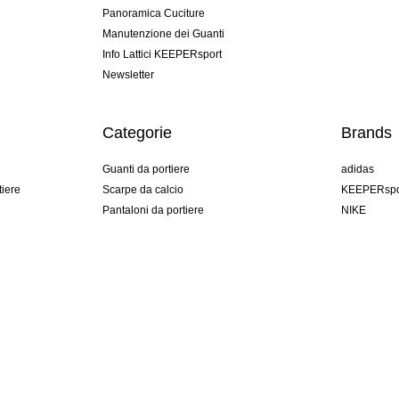
Panoramica Cuciture
Manutenzione dei Guanti
Info Lattici KEEPERsport
Newsletter
Categorie
Brands
Guanti da portiere
adidas
tiere
Scarpe da calcio
KEEPERspo
Pantaloni da portiere
NIKE
Maglie da portiere
Puma
Sottopantaloni Portiere
REUSCH
Sells Goal
uhlsport
Elite Sport
rehab
Italy