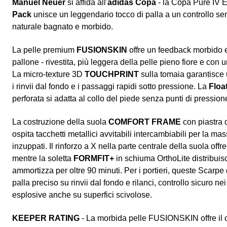
Manuel Neuer
si affida all'
adidas Copa
- la Copa Pure IV E
Pack
unisce un leggendario tocco di palla a un controllo s
naturale bagnato e morbido.
La pelle premium
FUSIONSKIN
offre un feedback morbido e 
pallone - rivestita, più leggera della pelle pieno fiore e co
La micro-texture 3D
TOUCHPRINT
sulla tomaia garantisce 
i rinvii dal fondo e i passaggi rapidi sotto pressione. La
Floa
perforata si adatta al collo del piede senza punti di pression
La costruzione della suola
COMFORT FRAME
con piastra 
ospita tacchetti metallici avvitabili intercambiabili per la m
inzuppati. Il rinforzo a X nella parte centrale della suola offre
mentre la soletta
FORMFIT+
in schiuma OrthoLite distribuisc
ammortizza per oltre 90 minuti. Per i portieri, queste Scarpe 
palla preciso su rinvii dal fondo e rilanci, controllo sicuro ne
esplosive anche su superfici scivolose.
KEEPER RATING
- La morbida pelle FUSIONSKIN offre il co