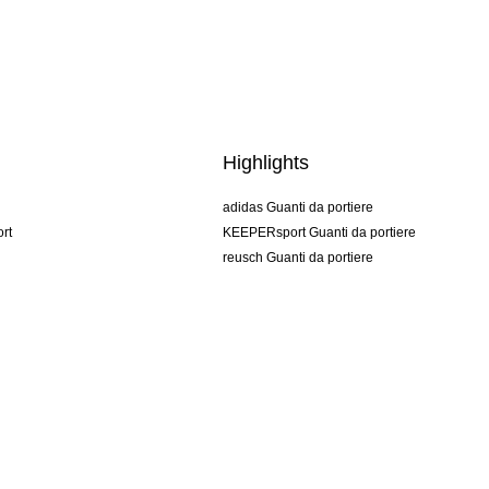
Highlights
adidas Guanti da portiere
rt
KEEPERsport Guanti da portiere
reusch Guanti da portiere
uhlsport Guanti da portiere
rehab Guanti da portiere
keeper
NIKE Guanti da portiere
PUMA Guanti da portiere
SELLS Guanti da portiere
Condizioni di vendita
Impressum