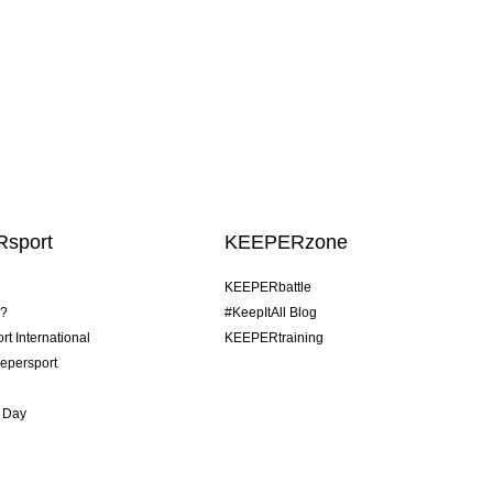
sport
KEEPERzone
KEEPERbattle
o?
#KeepItAll Blog
t International
KEEPERtraining
epersport
 Day