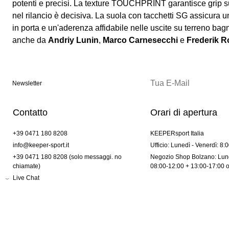
potenti e precisi. La texture TOUCHPRINT garantisce grip s
nel rilancio è decisiva. La suola con tacchetti SG assicura u
in porta e un'aderenza affidabile nelle uscite su terreno ba
anche da
Andriy Lunin
,
Marco Carnesecchi
e
Frederik 
Newsletter
Contatto
Orari di apertura
+39 0471 180 8208
KEEPERsport Italia
info@keeper-sport.it
Ufficio: Lunedì - Venerdì: 8:
+39 0471 180 8208 (solo messaggi. no
Negozio Shop Bolzano: Lune
chiamate)
08:00-12:00 + 13:00-17:00 
Live Chat