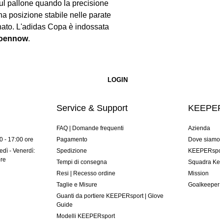
ul pallone quando la precisione
na posizione stabile nelle parate
gnato. L'adidas Copa è indossata
Roennow
.
Service & Support
KEEPER
FAQ | Domande frequenti
Azienda
00 - 17:00 ore
Pagamento
Dove siam
dì - Venerdì:
Spedizione
KEEPERspor
ore
Tempi di consegna
Squadra Ke
Resi | Recesso ordine
Mission
Taglie e Misure
Goalkeeper
Guanti da portiere KEEPERsport | Glove
Guide
Modelli KEEPERsport