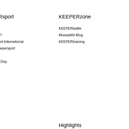
sport
KEEPERzone
KEEPERbattle
o?
#KeepItAll Blog
t International
KEEPERtraining
epersport
 Day
Highlights