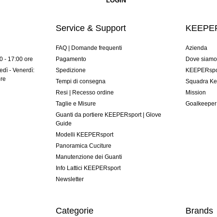
Service & Support
KEEPER
FAQ | Domande frequenti
Azienda
00 - 17:00 ore
Pagamento
Dove siam
dì - Venerdì:
Spedizione
KEEPERspor
ore
Tempi di consegna
Squadra Ke
Resi | Recesso ordine
Mission
Taglie e Misure
Goalkeeper
Guanti da portiere KEEPERsport | Glove
Guide
Modelli KEEPERsport
Panoramica Cuciture
Manutenzione dei Guanti
Info Lattici KEEPERsport
Newsletter
Categorie
Brands