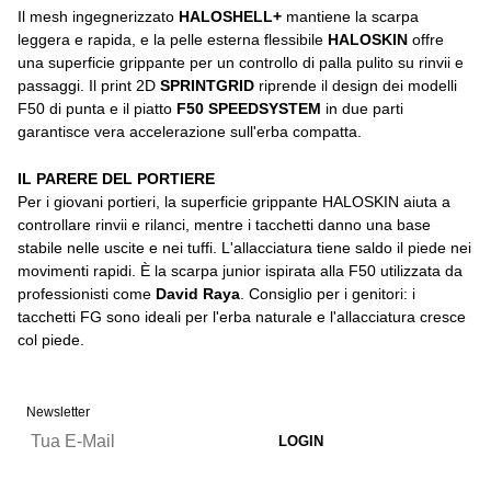
Il mesh ingegnerizzato
HALOSHELL+
mantiene la scarpa
leggera e rapida, e la pelle esterna flessibile
HALOSKIN
offre
una superficie grippante per un controllo di palla pulito su rinvii e
passaggi. Il print 2D
SPRINTGRID
riprende il design dei modelli
F50 di punta e il piatto
F50 SPEEDSYSTEM
in due parti
garantisce vera accelerazione sull'erba compatta.
IL PARERE DEL PORTIERE
Per i giovani portieri, la superficie grippante HALOSKIN aiuta a
controllare rinvii e rilanci, mentre i tacchetti danno una base
stabile nelle uscite e nei tuffi. L'allacciatura tiene saldo il piede nei
movimenti rapidi. È la scarpa junior ispirata alla F50 utilizzata da
professionisti come
David Raya
. Consiglio per i genitori: i
tacchetti FG sono ideali per l'erba naturale e l'allacciatura cresce
col piede.
Newsletter