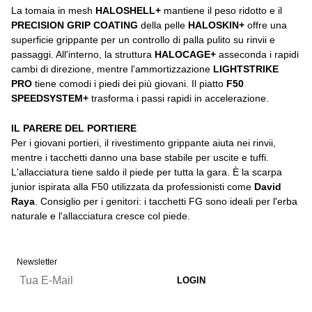
La tomaia in mesh
HALOSHELL+
mantiene il peso ridotto e il
PRECISION GRIP COATING
della pelle
HALOSKIN+
offre una
superficie grippante per un controllo di palla pulito su rinvii e
passaggi. All'interno, la struttura
HALOCAGE+
asseconda i rapidi
cambi di direzione, mentre l'ammortizzazione
LIGHTSTRIKE
PRO
tiene comodi i piedi dei più giovani. Il piatto
F50
SPEEDSYSTEM+
trasforma i passi rapidi in accelerazione.
IL PARERE DEL PORTIERE
Per i giovani portieri, il rivestimento grippante aiuta nei rinvii,
mentre i tacchetti danno una base stabile per uscite e tuffi.
L'allacciatura tiene saldo il piede per tutta la gara. È la scarpa
junior ispirata alla F50 utilizzata da professionisti come
David
Raya
. Consiglio per i genitori: i tacchetti FG sono ideali per l'erba
naturale e l'allacciatura cresce col piede.
Newsletter