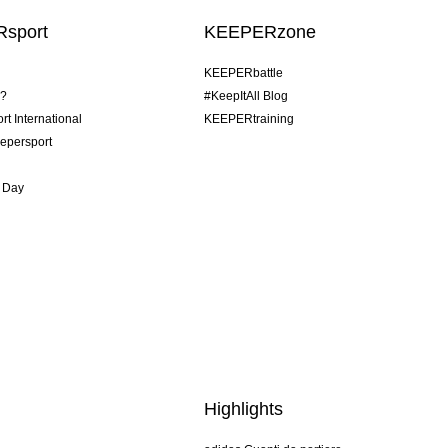
sport
KEEPERzone
KEEPERbattle
o?
#KeepItAll Blog
t International
KEEPERtraining
epersport
 Day
Highlights