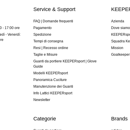
Service & Support
KEEPER
FAQ | Domande frequenti
Azienda
00 - 17:00 ore
Pagamento
Dove siam
dì - Venerdì:
Spedizione
KEEPERspor
ore
Tempi di consegna
Squadra Ke
Resi | Recesso ordine
Mission
Taglie e Misure
Goalkeeper
Guanti da portiere KEEPERsport | Glove
Guide
Modelli KEEPERsport
Panoramica Cuciture
Manutenzione dei Guanti
Info Lattici KEEPERsport
Newsletter
Categorie
Brands