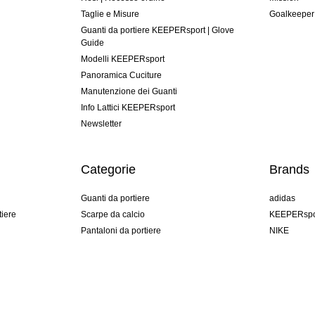
Taglie e Misure
Goalkeeper
Guanti da portiere KEEPERsport | Glove
Guide
Modelli KEEPERsport
Panoramica Cuciture
Manutenzione dei Guanti
Info Lattici KEEPERsport
Newsletter
Categorie
Brands
Guanti da portiere
adidas
tiere
Scarpe da calcio
KEEPERspo
Pantaloni da portiere
NIKE
Maglie da portiere
Puma
Sottopantaloni Portiere
REUSCH
Sells Goal
uhlsport
Elite Sport