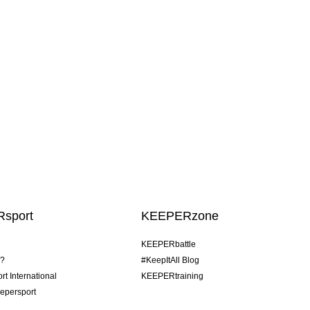
sport
KEEPERzone
KEEPERbattle
o?
#KeepItAll Blog
t International
KEEPERtraining
epersport