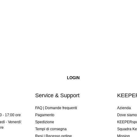
Service & Support
KEEPER
FAQ | Domande frequenti
Azienda
00 - 17:00 ore
Pagamento
Dove siam
dì - Venerdì:
Spedizione
KEEPERspor
ore
Tempi di consegna
Squadra Ke
Resi | Recesso ordine
Mission