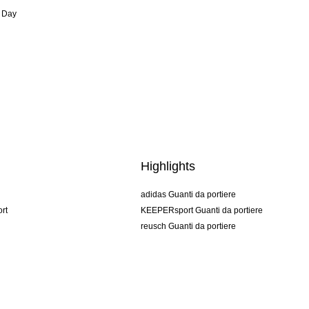
 Day
Highlights
adidas Guanti da portiere
rt
KEEPERsport Guanti da portiere
reusch Guanti da portiere
uhlsport Guanti da portiere
rehab Guanti da portiere
keeper
NIKE Guanti da portiere
PUMA Guanti da portiere
SELLS Guanti da portiere