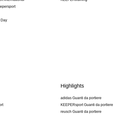
epersport
 Day
Highlights
adidas Guanti da portiere
rt
KEEPERsport Guanti da portiere
reusch Guanti da portiere
uhlsport Guanti da portiere
rehab Guanti da portiere
keeper
NIKE Guanti da portiere