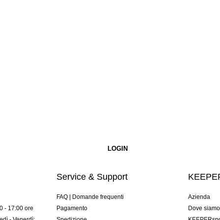
Service & Support
KEEPER
FAQ | Domande frequenti
Azienda
00 - 17:00 ore
Pagamento
Dove siam
dì - Venerdì:
Spedizione
KEEPERspor