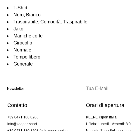
T-Shirt
Nero, Bianco
Traspirabile, Comodità, Traspirabile
Jako
Maniche corte
Girocollo
Normale
Tempo libero
Generale
Newsletter
Contatto
Orari di apertura
+39 0471 180 8208
KEEPERsport Italia
info@keeper-sport.it
Ufficio: Lunedì - Venerdì: 8:
+39 0471 180 8208 (solo messaggi. no
Negozio Shop Bolzano: Lune