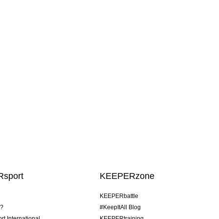
sport
KEEPERzone
KEEPERbattle
o?
#KeepItAll Blog
t International
KEEPERtraining