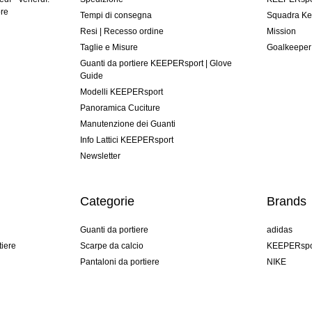
ore
Tempi di consegna
Squadra Ke
Resi | Recesso ordine
Mission
Taglie e Misure
Goalkeeper
Guanti da portiere KEEPERsport | Glove
Guide
Modelli KEEPERsport
Panoramica Cuciture
Manutenzione dei Guanti
Info Lattici KEEPERsport
Newsletter
Categorie
Brands
Guanti da portiere
adidas
tiere
Scarpe da calcio
KEEPERspo
Pantaloni da portiere
NIKE
Maglie da portiere
Puma
Sottopantaloni Portiere
REUSCH
Sells Goal