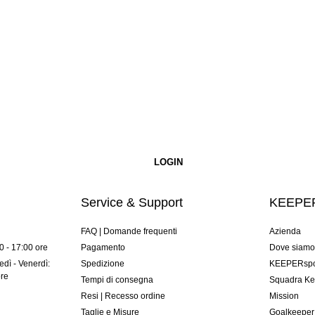
Service & Support
KEEPER
FAQ | Domande frequenti
Azienda
00 - 17:00 ore
Pagamento
Dove siam
dì - Venerdì:
Spedizione
KEEPERspor
ore
Tempi di consegna
Squadra Ke
Resi | Recesso ordine
Mission
Taglie e Misure
Goalkeeper