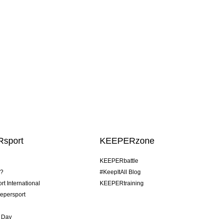
sport
KEEPERzone
KEEPERbattle
o?
#KeepItAll Blog
t International
KEEPERtraining
epersport
 Day