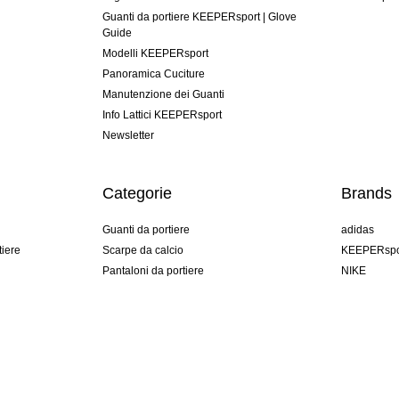
Guanti da portiere KEEPERsport | Glove
Guide
Modelli KEEPERsport
Panoramica Cuciture
Manutenzione dei Guanti
Info Lattici KEEPERsport
Newsletter
Categorie
Brands
Guanti da portiere
adidas
tiere
Scarpe da calcio
KEEPERspo
Pantaloni da portiere
NIKE
Maglie da portiere
Puma
Sottopantaloni Portiere
REUSCH
Sells Goal
uhlsport
Elite Sport
rehab