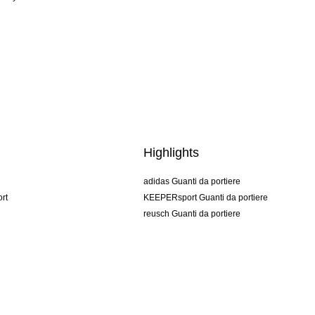
Highlights
adidas Guanti da portiere
rt
KEEPERsport Guanti da portiere
reusch Guanti da portiere
uhlsport Guanti da portiere
rehab Guanti da portiere
keeper
NIKE Guanti da portiere
PUMA Guanti da portiere
SELLS Guanti da portiere