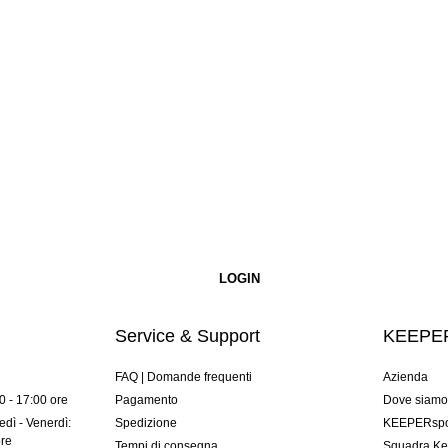
Service & Support
KEEPER
FAQ | Domande frequenti
Azienda
00 - 17:00 ore
Pagamento
Dove siam
dì - Venerdì:
Spedizione
KEEPERspor
ore
Tempi di consegna
Squadra Ke