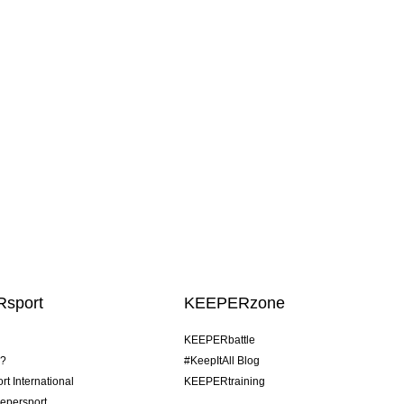
sport
KEEPERzone
KEEPERbattle
o?
#KeepItAll Blog
t International
KEEPERtraining
epersport