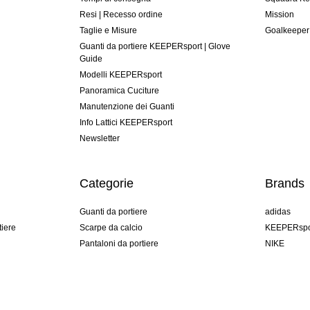
Resi | Recesso ordine
Mission
Taglie e Misure
Goalkeeper
Guanti da portiere KEEPERsport | Glove
Guide
Modelli KEEPERsport
Panoramica Cuciture
Manutenzione dei Guanti
Info Lattici KEEPERsport
Newsletter
Categorie
Brands
Guanti da portiere
adidas
tiere
Scarpe da calcio
KEEPERspo
Pantaloni da portiere
NIKE
Maglie da portiere
Puma
Sottopantaloni Portiere
REUSCH
Sells Goal
uhlsport