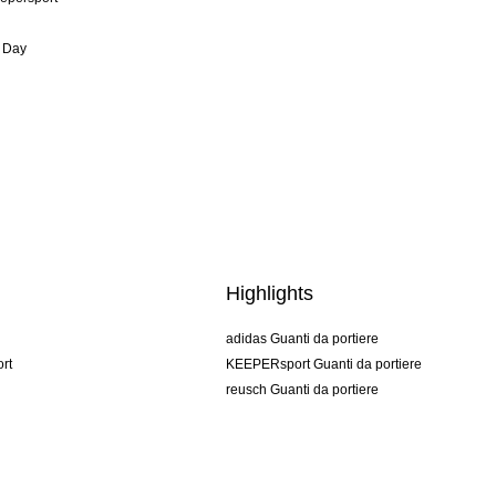
 Day
Highlights
adidas Guanti da portiere
rt
KEEPERsport Guanti da portiere
reusch Guanti da portiere
uhlsport Guanti da portiere
rehab Guanti da portiere
keeper
NIKE Guanti da portiere
PUMA Guanti da portiere