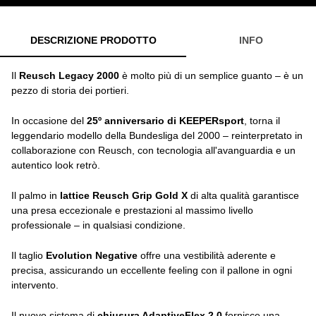
DESCRIZIONE PRODOTTO
INFO
Il
Reusch Legacy 2000
è molto più di un semplice guanto – è un
pezzo di storia dei portieri.
In occasione del
25º anniversario di KEEPERsport
, torna il
leggendario modello della Bundesliga del 2000 – reinterpretato in
collaborazione con Reusch, con tecnologia all'avanguardia e un
autentico look retrò.
Il palmo in
lattice Reusch Grip Gold X
di alta qualità garantisce
una presa eccezionale e prestazioni al massimo livello
professionale – in qualsiasi condizione.
Il taglio
Evolution Negative
offre una vestibilità aderente e
precisa, assicurando un eccellente feeling con il pallone in ogni
intervento.
Il nuovo sistema di
chiusura AdaptiveFlex 2.0
fornisce una