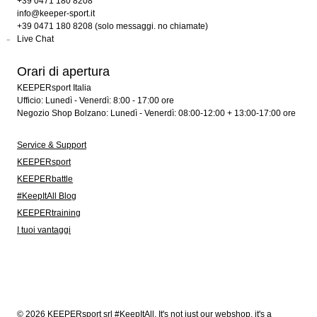
+39 0471 180 8208
info@keeper-sport.it
+39 0471 180 8208 (solo messaggi. no chiamate)
Live Chat
Orari di apertura
KEEPERsport Italia
Ufficio: Lunedì - Venerdì: 8:00 - 17:00 ore
Negozio Shop Bolzano: Lunedì - Venerdì: 08:00-12:00 + 13:00-17:00 ore
Service & Support
KEEPERsport
KEEPERbattle
#KeepItAll Blog
KEEPERtraining
I tuoi vantaggi
© 2026 KEEPERsport srl #KeepItAll. It's not just our webshop, it's a