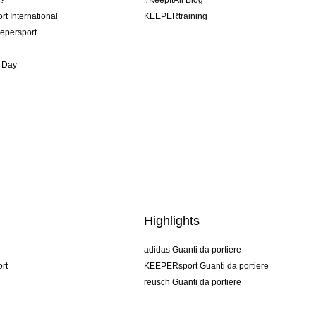
o?
#KeepItAll Blog
t International
KEEPERtraining
epersport
 Day
Highlights
adidas Guanti da portiere
rt
KEEPERsport Guanti da portiere
reusch Guanti da portiere
uhlsport Guanti da portiere
rehab Guanti da portiere