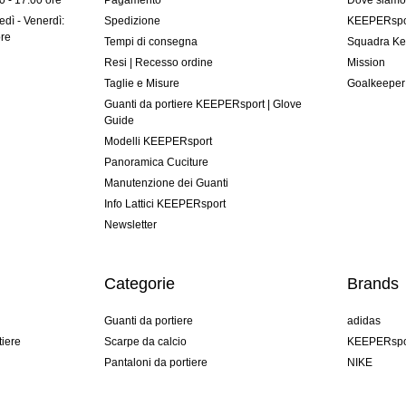
00 - 17:00 ore
Pagamento
Dove siam
dì - Venerdì:
Spedizione
KEEPERspor
ore
Tempi di consegna
Squadra Ke
Resi | Recesso ordine
Mission
Taglie e Misure
Goalkeeper
Guanti da portiere KEEPERsport | Glove
Guide
Modelli KEEPERsport
Panoramica Cuciture
Manutenzione dei Guanti
Info Lattici KEEPERsport
Newsletter
Categorie
Brands
Guanti da portiere
adidas
tiere
Scarpe da calcio
KEEPERspo
Pantaloni da portiere
NIKE
Maglie da portiere
Puma
Sottopantaloni Portiere
REUSCH