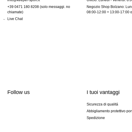
info@keeper-sport.it
Ufficio: Lunedì - Venerdì: 8:
+39 0471 180 8208 (solo messaggi. no
Negozio Shop Bolzano: Lune
chiamate)
08:00-12:00 + 13:00-17:00 
Live Chat
Follow us
I tuoi vantaggi
Sicurezza di qualitá
Abbigliamento protettivo por
Spedizione
Personalizzazione
Modelli esclusivi