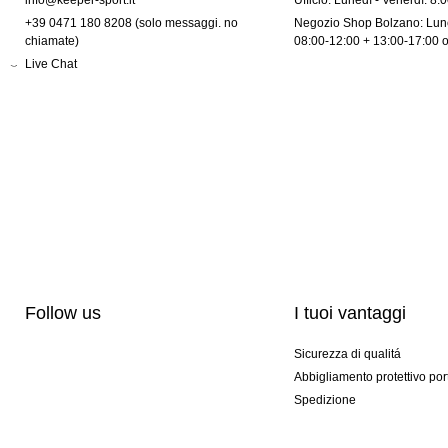
info@keeper-sport.it
Ufficio: Lunedì - Venerdì: 8:
+39 0471 180 8208 (solo messaggi. no
Negozio Shop Bolzano: Lune
chiamate)
08:00-12:00 + 13:00-17:00 
Live Chat
Follow us
I tuoi vantaggi
Sicurezza di qualitá
Abbigliamento protettivo por
Spedizione
Personalizzazione
Modelli esclusivi