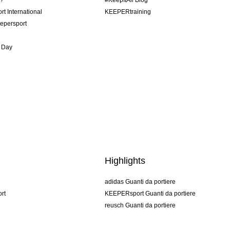
o?
#KeepItAll Blog
t International
KEEPERtraining
epersport
 Day
Highlights
adidas Guanti da portiere
rt
KEEPERsport Guanti da portiere
reusch Guanti da portiere
uhlsport Guanti da portiere
rehab Guanti da portiere