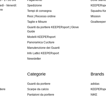
00 - 17:00 ore
Pagamento
Dove siam
dì - Venerdì:
Spedizione
KEEPERspor
ore
Tempi di consegna
Squadra Ke
Resi | Recesso ordine
Mission
Taglie e Misure
Goalkeeper
Guanti da portiere KEEPERsport | Glove
Guide
Modelli KEEPERsport
Panoramica Cuciture
Manutenzione dei Guanti
Info Lattici KEEPERsport
Newsletter
Categorie
Brands
Guanti da portiere
adidas
tiere
Scarpe da calcio
KEEPERspo
Pantaloni da portiere
NIKE
Maglie da portiere
Puma
Sottopantaloni Portiere
REUSCH