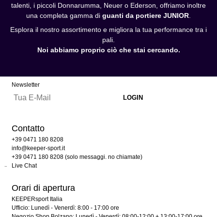
talenti, i piccoli Donnarumma, Neuer o Ederson, offriamo inoltre
una completa gamma di
guanti da portiere JUNIOR
.
Esplora il nostro assortimento e migliora la tua performance tra i
pali.
Noi abbiamo proprio ciò che stai cercando.
Newsletter
Contatto
+39 0471 180 8208
info@keeper-sport.it
+39 0471 180 8208 (solo messaggi. no chiamate)
Live Chat
Orari di apertura
KEEPERsport Italia
Ufficio: Lunedì - Venerdì: 8:00 - 17:00 ore
Negozio Shop Bolzano: Lunedì - Venerdì: 08:00-12:00 + 13:00-17:00 ore