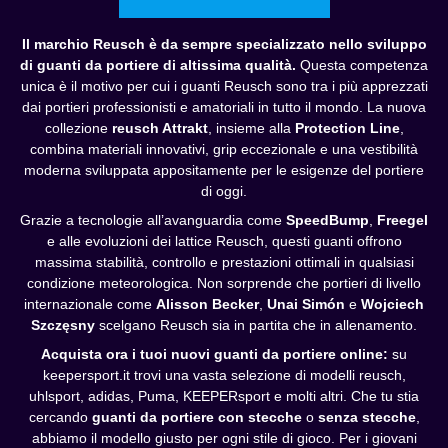
Il marchio Reusch è da sempre specializzato nello sviluppo
di guanti da portiere di altissima qualità.
Questa competenza
unica è il motivo per cui i guanti Reusch sono tra i più apprezzati
dai portieri professionisti e amatoriali in tutto il mondo. La nuova
collezione
reusch Attrakt
, insieme alla
Protection Line
,
combina materiali innovativi, grip eccezionale e una vestibilità
moderna sviluppata appositamente per le esigenze del portiere
di oggi.
Grazie a tecnologie all’avanguardia come
SpeedBump
,
Freegel
e alle evoluzioni dei lattice Reusch, questi guanti offrono
massima stabilità, controllo e prestazioni ottimali in qualsiasi
condizione meteorologica. Non sorprende che portieri di livello
internazionale come
Alisson Becker
,
Unai Simón
e
Wojciech
Szczęsny
scelgano Reusch sia in partita che in allenamento.
Acquista ora i tuoi nuovi guanti da portiere online:
su
keepersport.it trovi una vasta selezione di modelli reusch,
uhlsport, adidas, Puma, KEEPERsport e molti altri. Che tu stia
cercando
guanti da portiere con stecche
o
senza stecche
,
abbiamo il modello giusto per ogni stile di gioco. Per i giovani