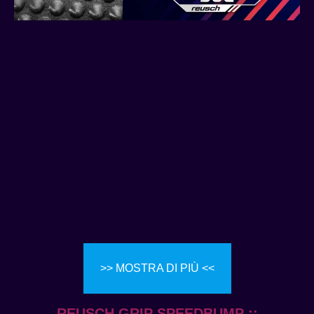
>> MOSTRA DI PIÙ <<
REUSCH GRIP SPEEDBUMP ::