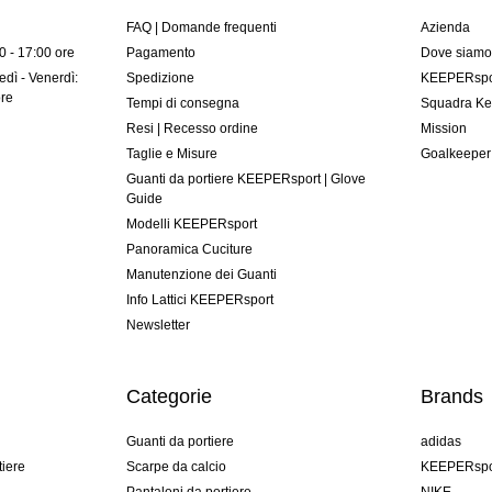
FAQ | Domande frequenti
Azienda
00 - 17:00 ore
Pagamento
Dove siam
dì - Venerdì:
Spedizione
KEEPERspor
ore
Tempi di consegna
Squadra Ke
Resi | Recesso ordine
Mission
Taglie e Misure
Goalkeeper
Guanti da portiere KEEPERsport | Glove
Guide
Modelli KEEPERsport
Panoramica Cuciture
Manutenzione dei Guanti
Info Lattici KEEPERsport
Newsletter
Categorie
Brands
Guanti da portiere
adidas
tiere
Scarpe da calcio
KEEPERspo