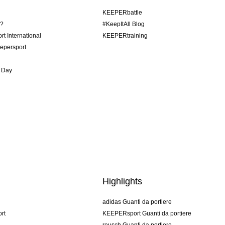
KEEPERbattle
o?
#KeepItAll Blog
t International
KEEPERtraining
epersport
 Day
Highlights
adidas Guanti da portiere
rt
KEEPERsport Guanti da portiere