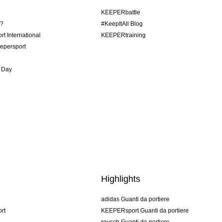
KEEPERbattle
o?
#KeepItAll Blog
t International
KEEPERtraining
epersport
 Day
Highlights
adidas Guanti da portiere
rt
KEEPERsport Guanti da portiere