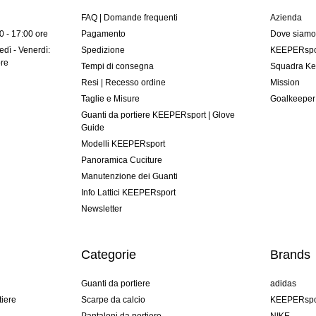
FAQ | Domande frequenti
Azienda
00 - 17:00 ore
Pagamento
Dove siam
dì - Venerdì:
Spedizione
KEEPERspor
ore
Tempi di consegna
Squadra Ke
Resi | Recesso ordine
Mission
Taglie e Misure
Goalkeeper
Guanti da portiere KEEPERsport | Glove
Guide
Modelli KEEPERsport
Panoramica Cuciture
Manutenzione dei Guanti
Info Lattici KEEPERsport
Newsletter
Categorie
Brands
Guanti da portiere
adidas
tiere
Scarpe da calcio
KEEPERspo