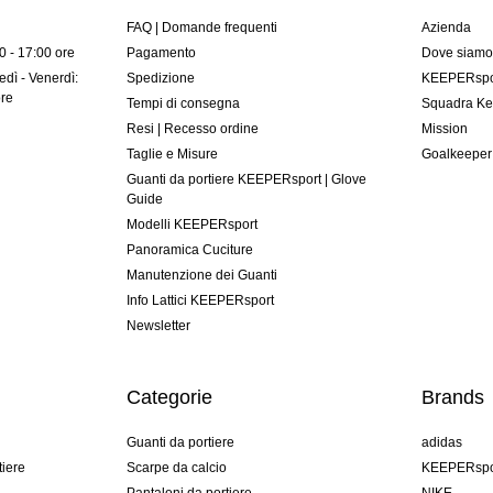
FAQ | Domande frequenti
Azienda
00 - 17:00 ore
Pagamento
Dove siam
dì - Venerdì:
Spedizione
KEEPERspor
ore
Tempi di consegna
Squadra Ke
Resi | Recesso ordine
Mission
Taglie e Misure
Goalkeeper
Guanti da portiere KEEPERsport | Glove
Guide
Modelli KEEPERsport
Panoramica Cuciture
Manutenzione dei Guanti
Info Lattici KEEPERsport
Newsletter
Categorie
Brands
Guanti da portiere
adidas
tiere
Scarpe da calcio
KEEPERspo