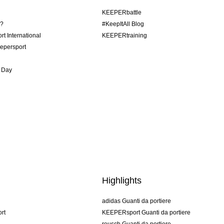
KEEPERbattle
o?
#KeepItAll Blog
t International
KEEPERtraining
epersport
 Day
Highlights
adidas Guanti da portiere
rt
KEEPERsport Guanti da portiere