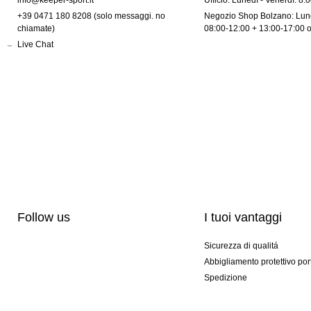
info@keeper-sport.it
Ufficio: Lunedì - Venerdì: 8:
+39 0471 180 8208 (solo messaggi. no
Negozio Shop Bolzano: Lune
chiamate)
08:00-12:00 + 13:00-17:00 
Live Chat
Follow us
I tuoi vantaggi
Sicurezza di qualitá
Abbigliamento protettivo por
Spedizione
Personalizzazione
Modelli esclusivi