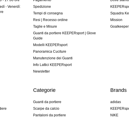
00 - 17:00 ore
Pagamento
Dove siam
dì - Venerdì:
Spedizione
KEEPERspor
ore
Tempi di consegna
Squadra Ke
Resi | Recesso ordine
Mission
Taglie e Misure
Goalkeeper
Guanti da portiere KEEPERsport | Glove
Guide
Modelli KEEPERsport
Panoramica Cuciture
Manutenzione dei Guanti
Info Lattici KEEPERsport
Newsletter
Categorie
Brands
Guanti da portiere
adidas
tiere
Scarpe da calcio
KEEPERspo
Pantaloni da portiere
NIKE
Maglie da portiere
Puma
Sottopantaloni Portiere
REUSCH