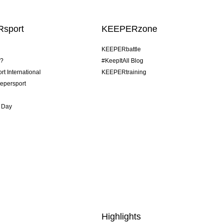
sport
KEEPERzone
KEEPERbattle
o?
#KeepItAll Blog
t International
KEEPERtraining
epersport
 Day
Highlights