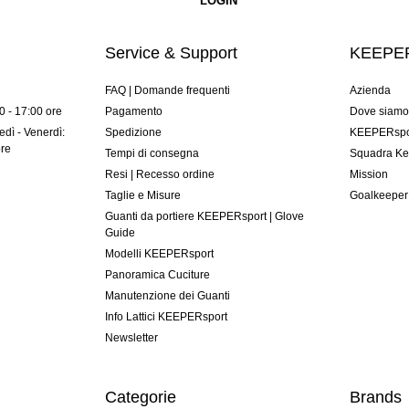
Service & Support
KEEPER
FAQ | Domande frequenti
Azienda
00 - 17:00 ore
Pagamento
Dove siam
dì - Venerdì:
Spedizione
KEEPERspor
ore
Tempi di consegna
Squadra Ke
Resi | Recesso ordine
Mission
Taglie e Misure
Goalkeeper
Guanti da portiere KEEPERsport | Glove
Guide
Modelli KEEPERsport
Panoramica Cuciture
Manutenzione dei Guanti
Info Lattici KEEPERsport
Newsletter
Categorie
Brands