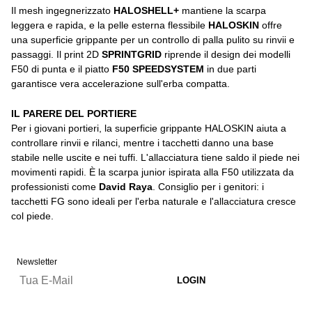
Il mesh ingegnerizzato
HALOSHELL+
mantiene la scarpa
leggera e rapida, e la pelle esterna flessibile
HALOSKIN
offre
una superficie grippante per un controllo di palla pulito su rinvii e
passaggi. Il print 2D
SPRINTGRID
riprende il design dei modelli
F50 di punta e il piatto
F50 SPEEDSYSTEM
in due parti
garantisce vera accelerazione sull'erba compatta.
IL PARERE DEL PORTIERE
Per i giovani portieri, la superficie grippante HALOSKIN aiuta a
controllare rinvii e rilanci, mentre i tacchetti danno una base
stabile nelle uscite e nei tuffi. L'allacciatura tiene saldo il piede nei
movimenti rapidi. È la scarpa junior ispirata alla F50 utilizzata da
professionisti come
David Raya
. Consiglio per i genitori: i
tacchetti FG sono ideali per l'erba naturale e l'allacciatura cresce
col piede.
Newsletter