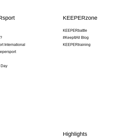
sport
KEEPERzone
KEEPERbattle
o?
#KeepItAll Blog
t International
KEEPERtraining
epersport
 Day
Highlights