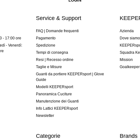
Service & Support
KEEPER
FAQ | Domande frequenti
Azienda
00 - 17:00 ore
Pagamento
Dove siam
dì - Venerdì:
Spedizione
KEEPERspor
ore
Tempi di consegna
Squadra Ke
Resi | Recesso ordine
Mission
Taglie e Misure
Goalkeeper
Guanti da portiere KEEPERsport | Glove
Guide
Modelli KEEPERsport
Panoramica Cuciture
Manutenzione dei Guanti
Info Lattici KEEPERsport
Newsletter
Categorie
Brands