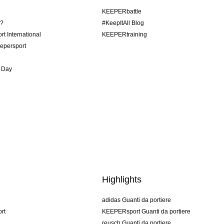
KEEPERbattle
o?
#KeepItAll Blog
t International
KEEPERtraining
epersport
 Day
Highlights
adidas Guanti da portiere
rt
KEEPERsport Guanti da portiere
reusch Guanti da portiere