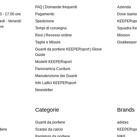
FAQ | Domande frequenti
Azienda
00 - 17:00 ore
Pagamento
Dove siam
dì - Venerdì:
Spedizione
KEEPERspor
ore
Tempi di consegna
Squadra Ke
Resi | Recesso ordine
Mission
Taglie e Misure
Goalkeeper
Guanti da portiere KEEPERsport | Glove
Guide
Modelli KEEPERsport
Panoramica Cuciture
Manutenzione dei Guanti
Info Lattici KEEPERsport
Newsletter
Categorie
Brands
Guanti da portiere
adidas
tiere
Scarpe da calcio
KEEPERspo
Pantaloni da portiere
NIKE