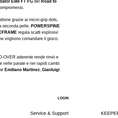
dator Elite FT FG
del
Road to
 compromessi.
llone grazie ai micro-grip dots,
a seconda pelle.
POWERSPINE
EFRAME
regala scatti esplosivi
che vogliono comandare il gioco.
OLD-OVER aderente rende rinvii e
de nelle parate e nei rapidi cambi
ome
Emiliano Martinez
,
Gianluigi
Service & Support
KEEPER