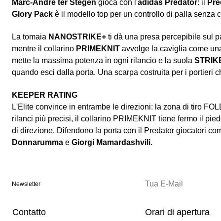
Marc-Andre ter Stegen
gioca con l'
adidas Predator
: il
Pre
Glory Pack
è il modello top per un controllo di palla senza
La tomaia
NANOSTRIKE+
ti dà una presa percepibile sul pa
mentre il collarino
PRIMEKNIT
avvolge la caviglia come un
mette la massima potenza in ogni rilancio e la suola
STRIK
quando esci dalla porta. Una scarpa costruita per i portieri 
KEEPER RATING
L'Elite convince in entrambe le direzioni: la zona di tiro F
rilanci più precisi, il collarino PRIMEKNIT tiene fermo il pie
di direzione. Difendono la porta con il Predator giocatori c
Donnarumma
e
Giorgi Mamardashvili
.
Newsletter
Contatto
Orari di apertura