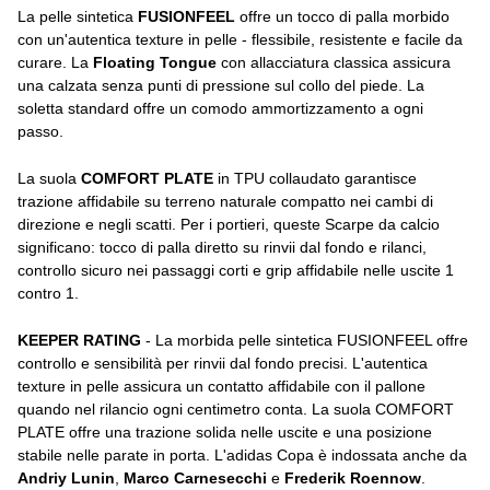
La pelle sintetica
FUSIONFEEL
offre un tocco di palla morbido
con un'autentica texture in pelle - flessibile, resistente e facile da
curare. La
Floating Tongue
con allacciatura classica assicura
una calzata senza punti di pressione sul collo del piede. La
soletta standard offre un comodo ammortizzamento a ogni
passo.
La suola
COMFORT PLATE
in TPU collaudato garantisce
trazione affidabile su terreno naturale compatto nei cambi di
direzione e negli scatti. Per i portieri, queste Scarpe da calcio
significano: tocco di palla diretto su rinvii dal fondo e rilanci,
controllo sicuro nei passaggi corti e grip affidabile nelle uscite 1
contro 1.
KEEPER RATING
- La morbida pelle sintetica FUSIONFEEL offre
controllo e sensibilità per rinvii dal fondo precisi. L'autentica
texture in pelle assicura un contatto affidabile con il pallone
quando nel rilancio ogni centimetro conta. La suola COMFORT
PLATE offre una trazione solida nelle uscite e una posizione
stabile nelle parate in porta. L'adidas Copa è indossata anche da
Andriy Lunin
,
Marco Carnesecchi
e
Frederik Roennow
.