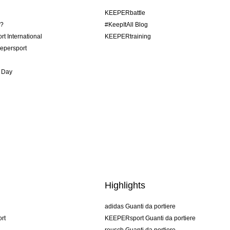
KEEPERbattle
o?
#KeepItAll Blog
t International
KEEPERtraining
epersport
 Day
Highlights
adidas Guanti da portiere
rt
KEEPERsport Guanti da portiere