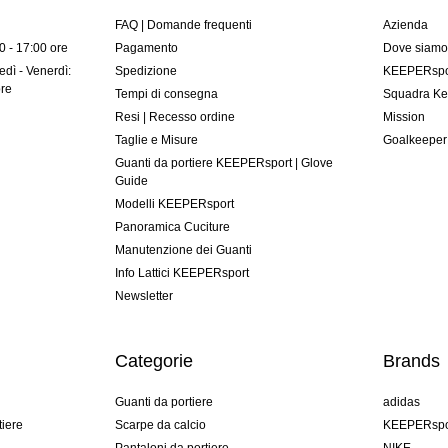
FAQ | Domande frequenti
Azienda
00 - 17:00 ore
Pagamento
Dove siam
dì - Venerdì:
Spedizione
KEEPERspor
ore
Tempi di consegna
Squadra Ke
Resi | Recesso ordine
Mission
Taglie e Misure
Goalkeeper
Guanti da portiere KEEPERsport | Glove
Guide
Modelli KEEPERsport
Panoramica Cuciture
Manutenzione dei Guanti
Info Lattici KEEPERsport
Newsletter
Categorie
Brands
Guanti da portiere
adidas
tiere
Scarpe da calcio
KEEPERspo