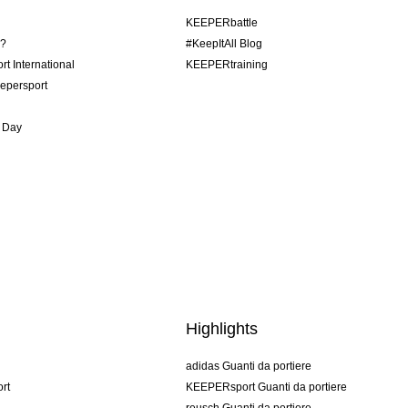
KEEPERbattle
o?
#KeepItAll Blog
t International
KEEPERtraining
epersport
 Day
Highlights
adidas Guanti da portiere
rt
KEEPERsport Guanti da portiere