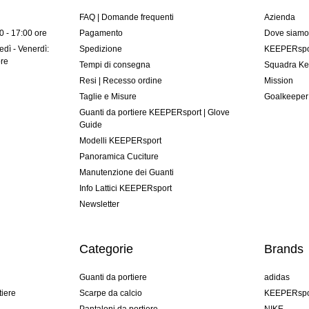
FAQ | Domande frequenti
Azienda
00 - 17:00 ore
Pagamento
Dove siam
dì - Venerdì:
Spedizione
KEEPERspor
ore
Tempi di consegna
Squadra Ke
Resi | Recesso ordine
Mission
Taglie e Misure
Goalkeeper
Guanti da portiere KEEPERsport | Glove
Guide
Modelli KEEPERsport
Panoramica Cuciture
Manutenzione dei Guanti
Info Lattici KEEPERsport
Newsletter
Categorie
Brands
Guanti da portiere
adidas
tiere
Scarpe da calcio
KEEPERspo