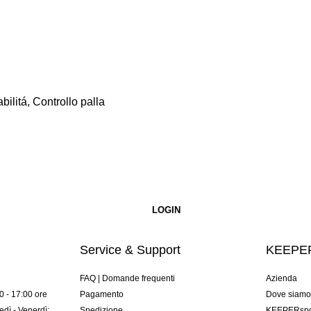
litá, Controllo palla
Service & Support
KEEPER
FAQ | Domande frequenti
Azienda
00 - 17:00 ore
Pagamento
Dove siam
dì - Venerdì:
Spedizione
KEEPERspor