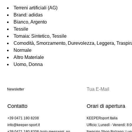
Terreni artificiali (AG)
Brand: adidas
Bianco, Argento
Tessile
Tomaia: Sintetico, Tessile
Comodità, Smorzamento, Durevolezza, Leggera, Traspirabi
Normale
Altro Materiale
Uomo, Donna
Newsletter
Contatto
Orari di apertura
+39 0471 180 8208
KEEPERsport Italia
info@keeper-sport.it
Ufficio: Lunedì - Venerdì: 8:
+39 0471 180 8208 (solo messaggi. no
Negozio Shop Bolzano: Lune