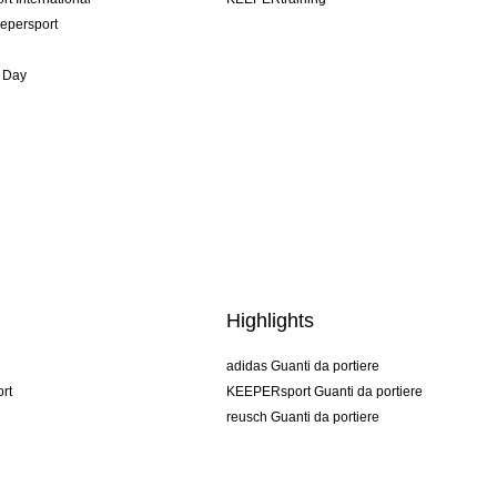
epersport
 Day
Highlights
adidas Guanti da portiere
rt
KEEPERsport Guanti da portiere
reusch Guanti da portiere
uhlsport Guanti da portiere
rehab Guanti da portiere
keeper
NIKE Guanti da portiere