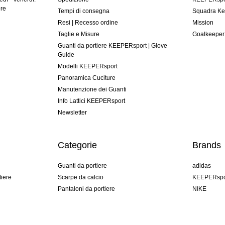
ore
Tempi di consegna
Squadra Ke
Resi | Recesso ordine
Mission
Taglie e Misure
Goalkeeper
Guanti da portiere KEEPERsport | Glove
Guide
Modelli KEEPERsport
Panoramica Cuciture
Manutenzione dei Guanti
Info Lattici KEEPERsport
Newsletter
Categorie
Brands
Guanti da portiere
adidas
tiere
Scarpe da calcio
KEEPERspo
Pantaloni da portiere
NIKE
Maglie da portiere
Puma
Sottopantaloni Portiere
REUSCH
Sells Goal