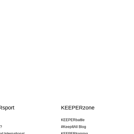
sport
KEEPERzone
KEEPERbattle
o?
#KeepItAll Blog
t International
KEEPERtraining