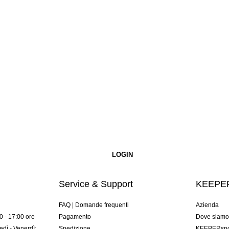
Service & Support
KEEPER
FAQ | Domande frequenti
Azienda
00 - 17:00 ore
Pagamento
Dove siam
dì - Venerdì:
Spedizione
KEEPERspor