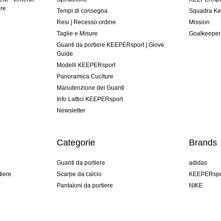
ore
Tempi di consegna
Squadra Ke
Resi | Recesso ordine
Mission
Taglie e Misure
Goalkeeper
Guanti da portiere KEEPERsport | Glove
Guide
Modelli KEEPERsport
Panoramica Cuciture
Manutenzione dei Guanti
Info Lattici KEEPERsport
Newsletter
Categorie
Brands
Guanti da portiere
adidas
tiere
Scarpe da calcio
KEEPERspo
Pantaloni da portiere
NIKE
Maglie da portiere
Puma
Sottopantaloni Portiere
REUSCH
Sells Goal