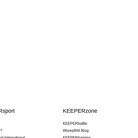
sport
KEEPERzone
KEEPERbattle
o?
#KeepItAll Blog
t International
KEEPERtraining