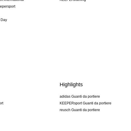
epersport
 Day
Highlights
adidas Guanti da portiere
rt
KEEPERsport Guanti da portiere
reusch Guanti da portiere
uhlsport Guanti da portiere
rehab Guanti da portiere
keeper
NIKE Guanti da portiere