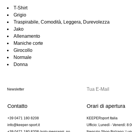
T-Shirt
Grigio
Traspirabile, Comodità, Leggera, Durevolezza
Jako
Allenamento
Maniche corte
Girocollo
Normale
Donna
Newsletter
Contatto
Orari di apertura
+39 0471 180 8208
KEEPERsport Italia
info@keeper-sport.it
Ufficio: Lunedì - Venerdì: 8:
+39 0471 180 8208 (solo messaggi. no
Negozio Shop Bolzano: Lune