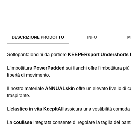
DESCRIZIONE PRODOTTO
INFO
M
Sottopantaloncini da portiere
KEEPERsport Undershorts
L'imbottitura
PowerPadded
sui fianchi offre l'imbottitura più
libertà di movimento.
Il nostro materiale
ANNUALskin
offre un elevato livello di 
traspirante.
L'
elastico in vita KeepItAll
assicura una vestibilità comoda 
La
coulisse
integrata consente di regolare la taglia dei pan