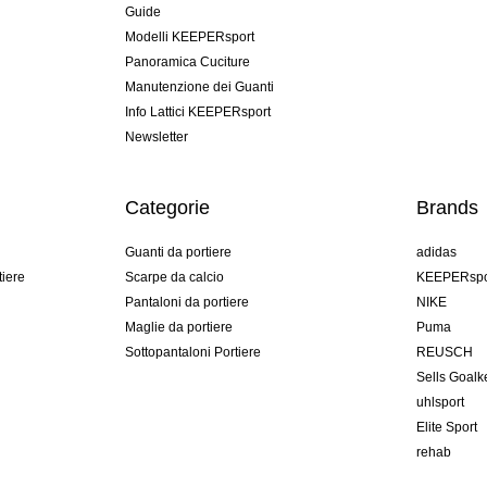
Guide
Modelli KEEPERsport
Panoramica Cuciture
Manutenzione dei Guanti
Info Lattici KEEPERsport
Newsletter
Categorie
Brands
Guanti da portiere
adidas
tiere
Scarpe da calcio
KEEPERspo
Pantaloni da portiere
NIKE
Maglie da portiere
Puma
Sottopantaloni Portiere
REUSCH
Sells Goal
uhlsport
Elite Sport
rehab