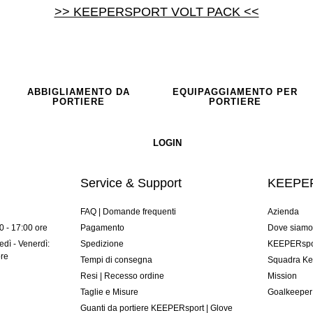
>> KEEPERSPORT VOLT PACK <<
ABBIGLIAMENTO DA
EQUIPAGGIAMENTO PER
PORTIERE
PORTIERE
Service & Support
KEEPER
FAQ | Domande frequenti
Azienda
00 - 17:00 ore
Pagamento
Dove siam
dì - Venerdì:
Spedizione
KEEPERspor
ore
Tempi di consegna
Squadra Ke
Resi | Recesso ordine
Mission
Taglie e Misure
Goalkeeper
Guanti da portiere KEEPERsport | Glove