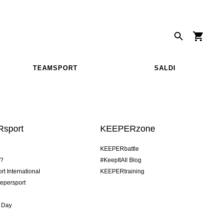
TEAMSPORT
SALDI
sport
KEEPERzone
KEEPERbattle
o?
#KeepItAll Blog
t International
KEEPERtraining
epersport
 Day