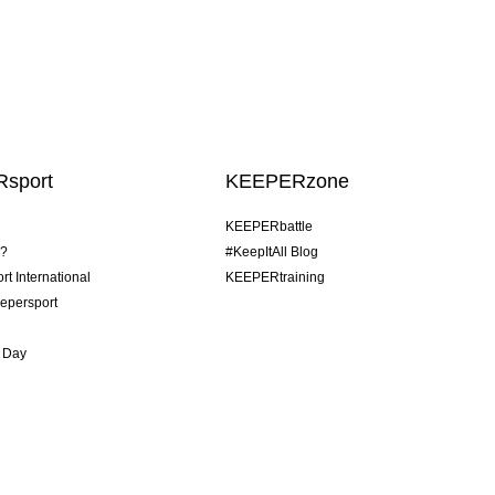
sport
KEEPERzone
KEEPERbattle
o?
#KeepItAll Blog
t International
KEEPERtraining
epersport
 Day