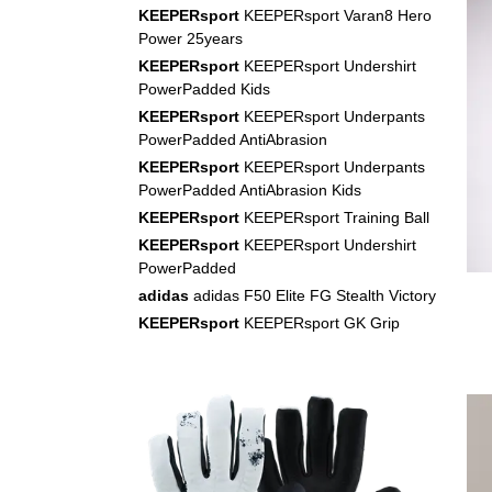
KEEPERsport
KEEPERsport Varan8 Hero
Power 25years
KEEPERsport
KEEPERsport Undershirt
PowerPadded Kids
KEEPERsport
KEEPERsport Underpants
PowerPadded AntiAbrasion
KEEPERsport
KEEPERsport Underpants
PowerPadded AntiAbrasion Kids
KEEPERsport
KEEPERsport Training Ball
KEEPERsport
KEEPERsport Undershirt
PowerPadded
adidas
adidas F50 Elite FG Stealth Victory
KEEPERsport
KEEPERsport GK Grip
Socks (white)
KEEPERsport
KEEPERsport GK-Shirt Set
Junior
KEEPERsport
KEEPERsport GK-Shirt Set