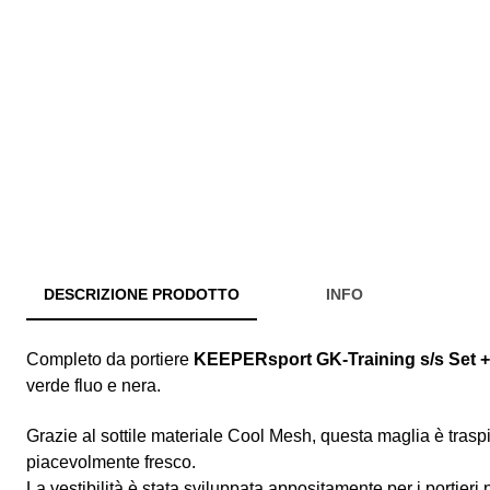
DESCRIZIONE PRODOTTO
INFO
Completo da portiere
KEEPERsport GK-Training s/s Set 
verde fluo e nera.
Grazie al sottile materiale Cool Mesh, questa maglia è trasp
piacevolmente fresco.
La vestibilità è stata sviluppata appositamente per i portieri