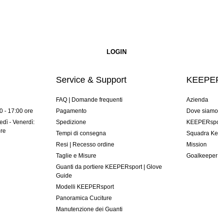
Service & Support
KEEPER
FAQ | Domande frequenti
Azienda
00 - 17:00 ore
Pagamento
Dove siam
dì - Venerdì:
Spedizione
KEEPERspor
ore
Tempi di consegna
Squadra Ke
Resi | Recesso ordine
Mission
Taglie e Misure
Goalkeeper
Guanti da portiere KEEPERsport | Glove
Guide
Modelli KEEPERsport
Panoramica Cuciture
Manutenzione dei Guanti