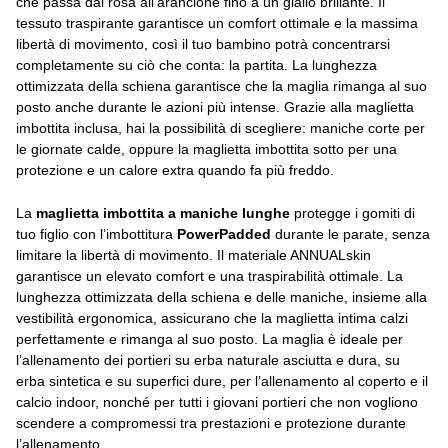
che passa dal rosa all’arancione fino a un giallo brillante. Il
tessuto traspirante garantisce un comfort ottimale e la massima
libertà di movimento, così il tuo bambino potrà concentrarsi
completamente su ciò che conta: la partita. La lunghezza
ottimizzata della schiena garantisce che la maglia rimanga al suo
posto anche durante le azioni più intense. Grazie alla maglietta
imbottita inclusa, hai la possibilità di scegliere: maniche corte per
le giornate calde, oppure la maglietta imbottita sotto per una
protezione e un calore extra quando fa più freddo.
La
maglietta imbottita a maniche lunghe
protegge i gomiti di
tuo figlio con l’imbottitura
PowerPadded
durante le parate, senza
limitare la libertà di movimento. Il materiale ANNUALskin
garantisce un elevato comfort e una traspirabilità ottimale. La
lunghezza ottimizzata della schiena e delle maniche, insieme alla
vestibilità ergonomica, assicurano che la maglietta intima calzi
perfettamente e rimanga al suo posto. La maglia è ideale per
l’allenamento dei portieri su erba naturale asciutta e dura, su
erba sintetica e su superfici dure, per l’allenamento al coperto e il
calcio indoor, nonché per tutti i giovani portieri che non vogliono
scendere a compromessi tra prestazioni e protezione durante
l’allenamento.