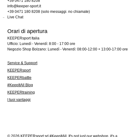
+39 0471 180 8208
info@keeper-sport.it
+39 0471 180 8208 (solo messaggi. no chiamate)
Live Chat
Orari di apertura
KEEPERsport Italia
Ufficio: Lunedì - Venerdì: 8:00 - 17:00 ore
Negozio Shop Bolzano: Lunedì - Venerdì: 08:00-12:00 + 13:00-17:00 ore
Service & Support
KEEPERsport
KEEPERbattle
#KeepItAll Blog
KEEPERtraining
I tuoi vantaggi
© 2026 KEEPERsport srl #KeepItAll. It's not just our webshop, it's a