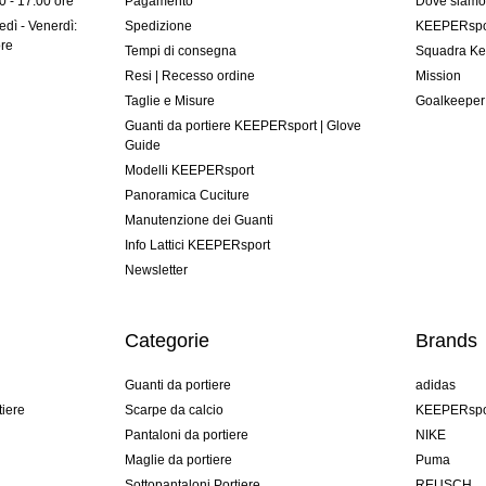
00 - 17:00 ore
Pagamento
Dove siam
dì - Venerdì:
Spedizione
KEEPERspor
ore
Tempi di consegna
Squadra Ke
Resi | Recesso ordine
Mission
Taglie e Misure
Goalkeeper
Guanti da portiere KEEPERsport | Glove
Guide
Modelli KEEPERsport
Panoramica Cuciture
Manutenzione dei Guanti
Info Lattici KEEPERsport
Newsletter
Categorie
Brands
Guanti da portiere
adidas
tiere
Scarpe da calcio
KEEPERspo
Pantaloni da portiere
NIKE
Maglie da portiere
Puma
Sottopantaloni Portiere
REUSCH