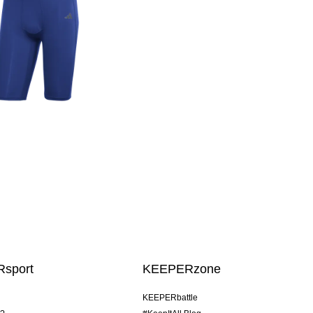
sport
KEEPERzone
KEEPERbattle