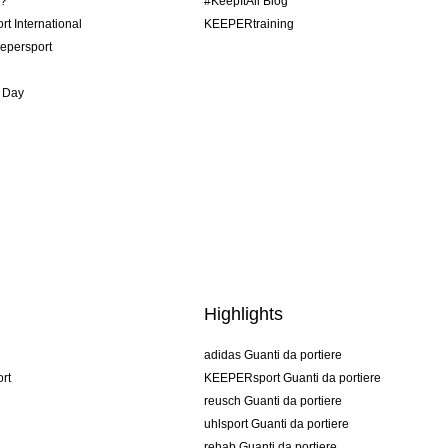
o?
#KeepItAll Blog
t International
KEEPERtraining
epersport
 Day
Highlights
adidas Guanti da portiere
rt
KEEPERsport Guanti da portiere
reusch Guanti da portiere
uhlsport Guanti da portiere
rehab Guanti da portiere