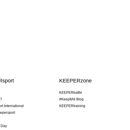
sport
KEEPERzone
KEEPERbattle
o?
#KeepItAll Blog
t International
KEEPERtraining
epersport
 Day