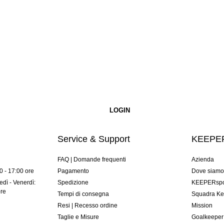
Service & Support
KEEPER
FAQ | Domande frequenti
Azienda
00 - 17:00 ore
Pagamento
Dove siam
dì - Venerdì:
Spedizione
KEEPERspor
ore
Tempi di consegna
Squadra Ke
Resi | Recesso ordine
Mission
Taglie e Misure
Goalkeeper