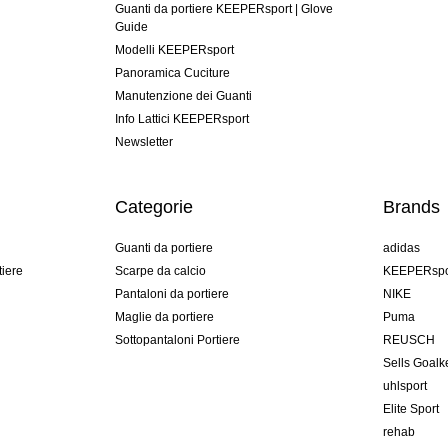
Guanti da portiere KEEPERsport | Glove
Guide
Modelli KEEPERsport
Panoramica Cuciture
Manutenzione dei Guanti
Info Lattici KEEPERsport
Newsletter
Categorie
Brands
Guanti da portiere
adidas
tiere
Scarpe da calcio
KEEPERspo
Pantaloni da portiere
NIKE
Maglie da portiere
Puma
Sottopantaloni Portiere
REUSCH
Sells Goal
uhlsport
Elite Sport
rehab