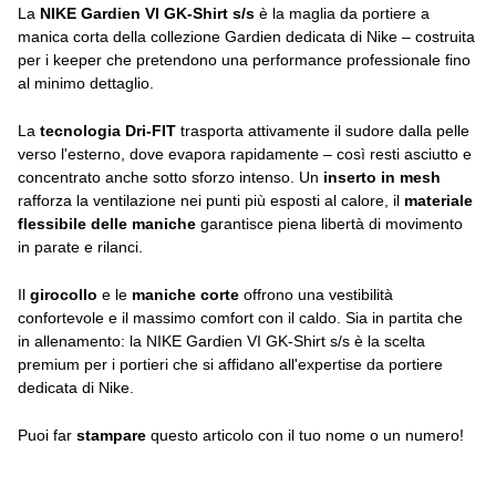
La
NIKE Gardien VI GK-Shirt s/s
è la maglia da portiere a
manica corta della collezione Gardien dedicata di Nike – costruita
per i keeper che pretendono una performance professionale fino
al minimo dettaglio.
La
tecnologia Dri-FIT
trasporta attivamente il sudore dalla pelle
verso l'esterno, dove evapora rapidamente – così resti asciutto e
concentrato anche sotto sforzo intenso. Un
inserto in mesh
rafforza la ventilazione nei punti più esposti al calore, il
materiale
flessibile delle maniche
garantisce piena libertà di movimento
in parate e rilanci.
Il
girocollo
e le
maniche corte
offrono una vestibilità
confortevole e il massimo comfort con il caldo. Sia in partita che
in allenamento: la NIKE Gardien VI GK-Shirt s/s è la scelta
premium per i portieri che si affidano all'expertise da portiere
dedicata di Nike.
Puoi far
stampare
questo articolo con il tuo nome o un numero!