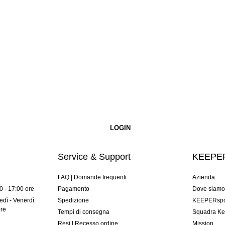
Service & Support
KEEPER
FAQ | Domande frequenti
Azienda
00 - 17:00 ore
Pagamento
Dove siam
dì - Venerdì:
Spedizione
KEEPERspor
ore
Tempi di consegna
Squadra Ke
Resi | Recesso ordine
Mission