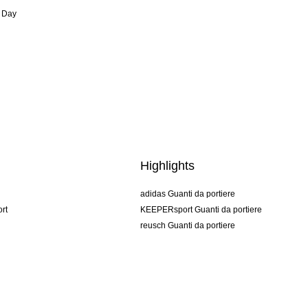
 Day
Highlights
adidas Guanti da portiere
rt
KEEPERsport Guanti da portiere
reusch Guanti da portiere
uhlsport Guanti da portiere
rehab Guanti da portiere
keeper
NIKE Guanti da portiere
PUMA Guanti da portiere
SELLS Guanti da portiere