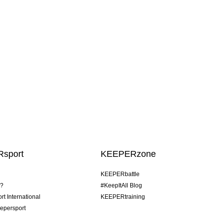
sport
KEEPERzone
KEEPERbattle
o?
#KeepItAll Blog
t International
KEEPERtraining
epersport