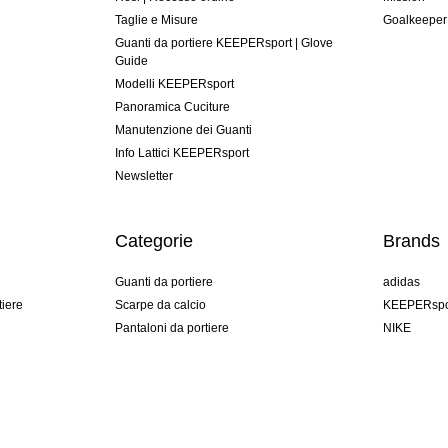
Taglie e Misure
Goalkeeper
Guanti da portiere KEEPERsport | Glove
Guide
Modelli KEEPERsport
Panoramica Cuciture
Manutenzione dei Guanti
Info Lattici KEEPERsport
Newsletter
Categorie
Brands
Guanti da portiere
adidas
tiere
Scarpe da calcio
KEEPERspo
Pantaloni da portiere
NIKE
Maglie da portiere
Puma
Sottopantaloni Portiere
REUSCH
Sells Goal
uhlsport
Elite Sport