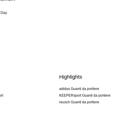
 Day
Highlights
adidas Guanti da portiere
rt
KEEPERsport Guanti da portiere
reusch Guanti da portiere
uhlsport Guanti da portiere
rehab Guanti da portiere
keeper
NIKE Guanti da portiere
PUMA Guanti da portiere