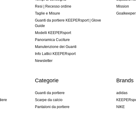
Resi | Recesso ordine
Mission
Taglie e Misure
Goalkeeper
Guanti da portiere KEEPERsport | Glove
Guide
Modelli KEEPERsport
Panoramica Cuciture
Manutenzione dei Guanti
Info Lattici KEEPERsport
Newsletter
Categorie
Brands
Guanti da portiere
adidas
tiere
Scarpe da calcio
KEEPERspo
Pantaloni da portiere
NIKE
Maglie da portiere
Puma
Sottopantaloni Portiere
REUSCH
Sells Goal
uhlsport