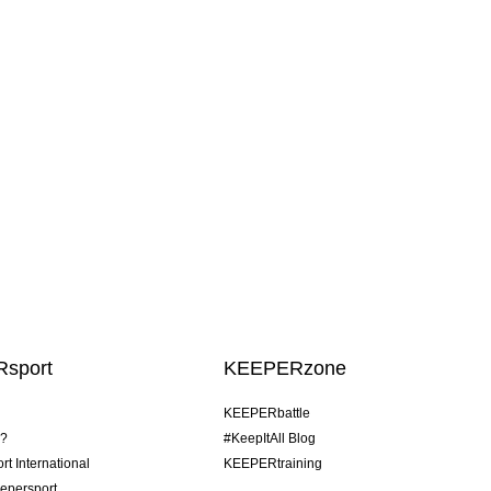
sport
KEEPERzone
KEEPERbattle
o?
#KeepItAll Blog
t International
KEEPERtraining
epersport