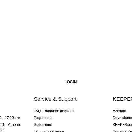
Service & Support
KEEPER
FAQ | Domande frequenti
Azienda
00 - 17:00 ore
Pagamento
Dove siam
dì - Venerdì:
Spedizione
KEEPERspor
ore
Tempi di consegna
Squadra Ke