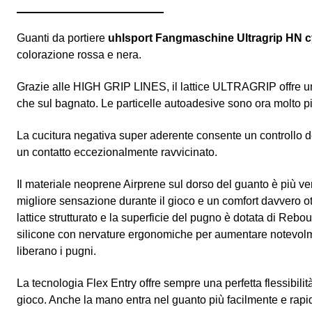
Guanti da portiere
uhlsport Fangmaschine Ultragrip HN
c
colorazione rossa e nera.
Grazie alle HIGH GRIP LINES, il lattice ULTRAGRIP offre un'
che sul bagnato. Le particelle autoadesive sono ora molto 
La cucitura negativa super aderente consente un controllo de
un contatto eccezionalmente ravvicinato.
Il materiale neoprene Airprene sul dorso del guanto è più v
migliore sensazione durante il gioco e un comfort davvero ott
lattice strutturato e la superficie del pugno è dotata di Rebo
silicone con nervature ergonomiche per aumentare notevolm
liberano i pugni.
La tecnologia Flex Entry offre sempre una perfetta flessibilit
gioco. Anche la mano entra nel guanto più facilmente e rap