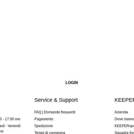
Service & Support
KEEPER
FAQ | Domande frequenti
Azienda
00 - 17:00 ore
Pagamento
Dove siam
dì - Venerdì:
Spedizione
KEEPERspor
ore
Tempi di consegna
Squadra Ke