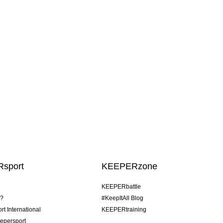
sport
KEEPERzone
KEEPERbattle
o?
#KeepItAll Blog
t International
KEEPERtraining
epersport