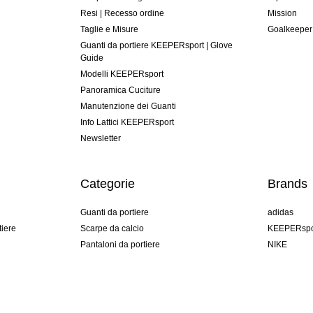
Resi | Recesso ordine
Mission
Taglie e Misure
Goalkeeper
Guanti da portiere KEEPERsport | Glove
Guide
Modelli KEEPERsport
Panoramica Cuciture
Manutenzione dei Guanti
Info Lattici KEEPERsport
Newsletter
Categorie
Brands
Guanti da portiere
adidas
tiere
Scarpe da calcio
KEEPERspo
Pantaloni da portiere
NIKE
Maglie da portiere
Puma
Sottopantaloni Portiere
REUSCH
Sells Goal
uhlsport