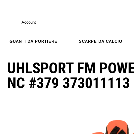
Account
GUANTI DA PORTIERE
SCARPE DA CALCIO
UHLSPORT FM POWE
NC #379 373011113