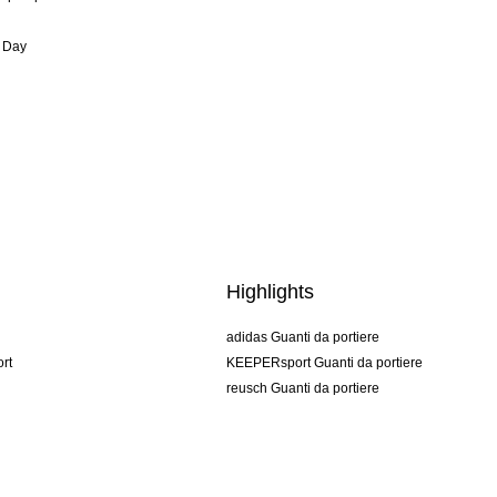
 Day
Highlights
adidas Guanti da portiere
rt
KEEPERsport Guanti da portiere
reusch Guanti da portiere
uhlsport Guanti da portiere
rehab Guanti da portiere
keeper
NIKE Guanti da portiere
PUMA Guanti da portiere