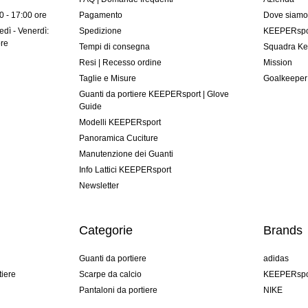
00 - 17:00 ore
Pagamento
Dove siam
dì - Venerdì:
Spedizione
KEEPERspor
ore
Tempi di consegna
Squadra Ke
Resi | Recesso ordine
Mission
Taglie e Misure
Goalkeeper
Guanti da portiere KEEPERsport | Glove
Guide
Modelli KEEPERsport
Panoramica Cuciture
Manutenzione dei Guanti
Info Lattici KEEPERsport
Newsletter
Categorie
Brands
Guanti da portiere
adidas
tiere
Scarpe da calcio
KEEPERspo
Pantaloni da portiere
NIKE
Maglie da portiere
Puma