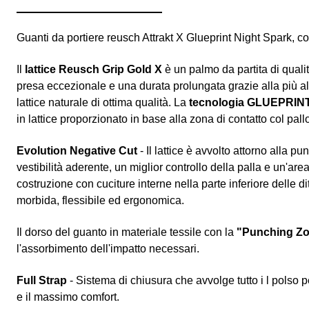
Guanti da portiere reusch Attrakt X Glueprint Night Spark, c
Il
lattice Reusch Grip Gold X
è un palmo da partita di qual
presa eccezionale e una durata prolungata grazie alla più al
lattice naturale di ottima qualità. La
tecnologia GLUEPRIN
in lattice proporzionato in base alla zona di contatto col pal
Evolution Negative Cut
- Il lattice è avvolto attorno alla pu
vestibilità aderente, un miglior controllo della palla e un'ar
costruzione con cuciture interne nella parte inferiore delle di
morbida, flessibile ed ergonomica.
Il dorso del guanto in materiale tessile con la
"Punching Z
l'assorbimento dell'impatto necessari.
Full Strap
- Sistema di chiusura che avvolge tutto i l polso p
e il massimo comfort.