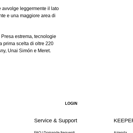
e avvolge leggermente il lato
ente e una maggiore area di
kt. Presa estrema, tecnologie
la prima scelta di oltre 220
zesny, Unai Simón e Meret.
Service & Support
KEEPER
FAQ | Domande frequenti
Azienda