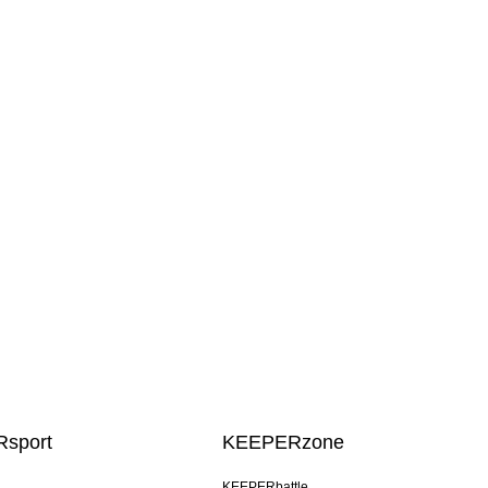
sport
KEEPERzone
KEEPERbattle