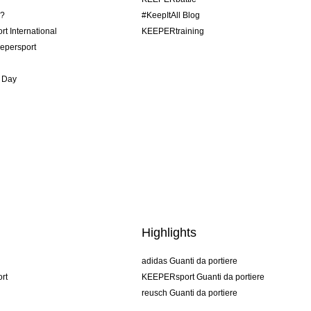
o?
#KeepItAll Blog
t International
KEEPERtraining
epersport
 Day
Highlights
adidas Guanti da portiere
rt
KEEPERsport Guanti da portiere
reusch Guanti da portiere
uhlsport Guanti da portiere