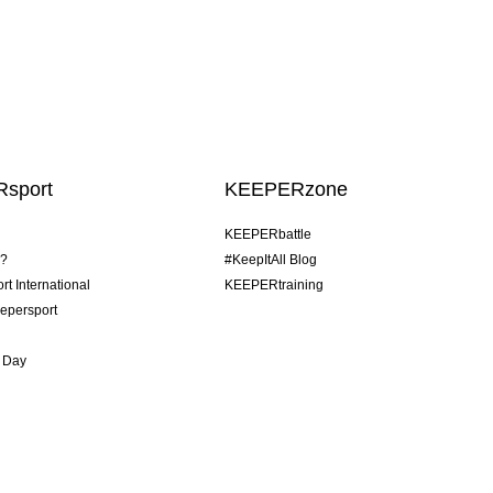
sport
KEEPERzone
KEEPERbattle
o?
#KeepItAll Blog
t International
KEEPERtraining
epersport
 Day