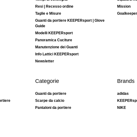
Resi | Recesso ordine
Mission
Taglie e Misure
Goalkeepe
Guanti da portiere KEEPERsport | Glove
Guide
Modelli KEEPERsport
Panoramica Cuciture
Manutenzione dei Guanti
Info Lattici KEEPERsport
Newsletter
Categorie
Brands
Guanti da portiere
adidas
rtiere
Scarpe da calcio
KEEPERsp
Pantaloni da portiere
NIKE
Maglie da portiere
Puma
Sottopantaloni Portiere
REUSCH
Sells Goal
uhlsport