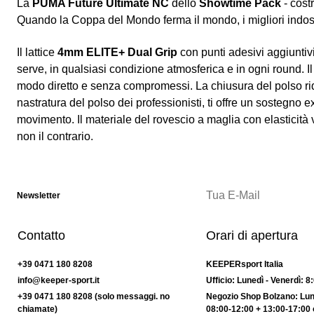
La
PUMA Future Ultimate NC
dello
Showtime Pack
- costr
Quando la Coppa del Mondo ferma il mondo, i migliori indos
Il lattice
4mm ELITE+ Dual Grip
con punti adesivi aggiuntivi
serve, in qualsiasi condizione atmosferica e in ogni round. I
modo diretto e senza compromessi. La chiusura del polso ridis
nastratura del polso dei professionisti, ti offre un sostegno ex
movimento. Il materiale del rovescio a maglia con elasticità v
non il contrario.
Newsletter
Contatto
Orari di apertura
+39 0471 180 8208
KEEPERsport Italia
info@keeper-sport.it
Ufficio: Lunedì - Venerdì: 8
+39 0471 180 8208 (solo messaggi. no
Negozio Shop Bolzano: Lune
chiamate)
08:00-12:00 + 13:00-17:00 