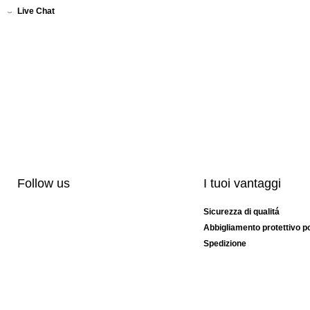
Live Chat
Follow us
I tuoi vantaggi
Sicurezza di qualitá
Abbigliamento protettivo po
Spedizione
Personalizzazione
Modelli esclusivi
Pacchetti speciali