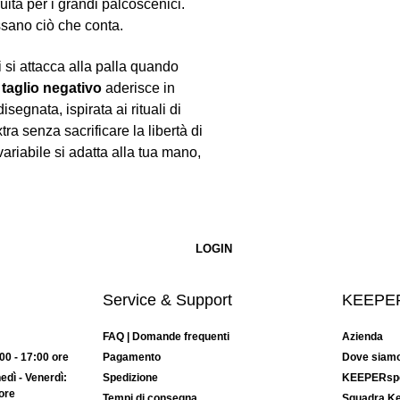
uita per i grandi palcoscenici.
sano ciò che conta.
 si attacca alla palla quando
l
taglio negativo
aderisce in
egnata, ispirata ai rituali di
tra senza sacrificare la libertà di
ariabile si adatta alla tua mano,
Service & Support
KEEPER
FAQ | Domande frequenti
Azienda
:00 - 17:00 ore
Pagamento
Dove siam
dì - Venerdì:
Spedizione
KEEPERspor
ore
Tempi di consegna
Squadra K