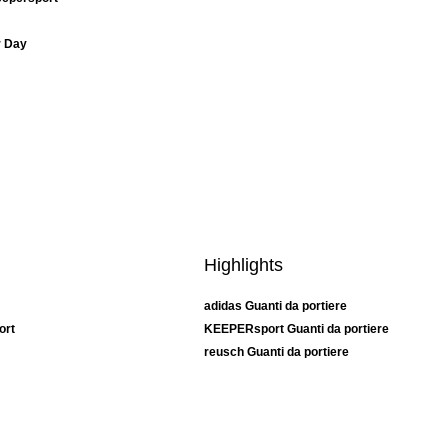
r Day
Highlights
adidas Guanti da portiere
ort
KEEPERsport Guanti da portiere
reusch Guanti da portiere
uhlsport Guanti da portiere
rehab Guanti da portiere
keeper
NIKE Guanti da portiere
PUMA Guanti da portiere