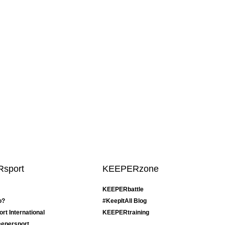
sport
KEEPERzone
KEEPERbattle
o?
#KeepItAll Blog
t International
KEEPERtraining
eepersport