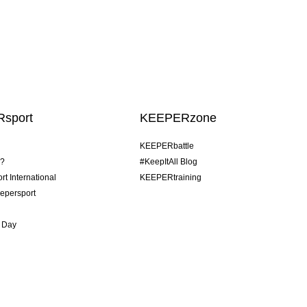
sport
KEEPERzone
KEEPERbattle
o?
#KeepItAll Blog
t International
KEEPERtraining
epersport
 Day