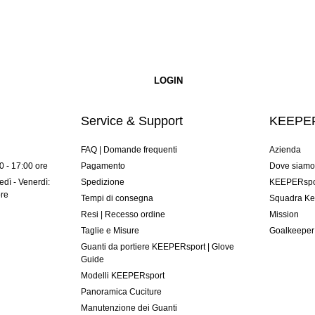
Service & Support
KEEPER
FAQ | Domande frequenti
Azienda
00 - 17:00 ore
Pagamento
Dove siam
dì - Venerdì:
Spedizione
KEEPERspor
ore
Tempi di consegna
Squadra Ke
Resi | Recesso ordine
Mission
Taglie e Misure
Goalkeeper
Guanti da portiere KEEPERsport | Glove
Guide
Modelli KEEPERsport
Panoramica Cuciture
Manutenzione dei Guanti