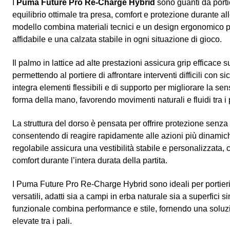
I
Puma Future Pro Re‑Charge Hybrid
sono guanti da portie
equilibrio ottimale tra presa, comfort e protezione durante a
modello combina materiali tecnici e un design ergonomico pe
affidabile e una calzata stabile in ogni situazione di gioco.
Il palmo in lattice ad alte prestazioni assicura grip efficace s
permettendo al portiere di affrontare interventi difficili con s
integra elementi flessibili e di supporto per migliorare la sens
forma della mano, favorendo movimenti naturali e fluidi tra i 
La struttura del dorso è pensata per offrire protezione senza 
consentendo di reagire rapidamente alle azioni più dinamich
regolabile assicura una vestibilità stabile e personalizzata
comfort durante l’intera durata della partita.
I Puma Future Pro Re‑Charge Hybrid sono ideali per portieri
versatili, adatti sia a campi in erba naturale sia a superfici 
funzionale combina performance e stile, fornendo una soluz
elevate tra i pali.