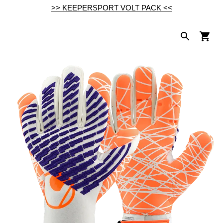
>> KEEPERSPORT VOLT PACK <<