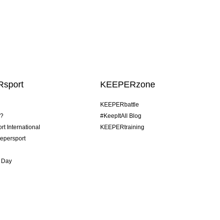
sport
KEEPERzone
KEEPERbattle
o?
#KeepItAll Blog
t International
KEEPERtraining
epersport
 Day