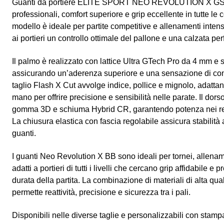
Guanti da portiere ELITE SPORT NEO REVOLUTION X GS prog
professionali, comfort superiore e grip eccellente in tutte le
modello è ideale per partite competitive e allenamenti inten
ai portieri un controllo ottimale del pallone e una calzata perf
Il palmo è realizzato con lattice Ultra GTech Pro da 4 mm e
assicurando un’aderenza superiore e una sensazione di contat
taglio Flash X Cut avvolge indice, pollice e mignolo, adatt
mano per offrire precisione e sensibilità nelle parate. Il dors
gomma 3D e schiuma Hybrid CR, garantendo potenza nei res
La chiusura elastica con fascia regolabile assicura stabilità a
guanti.
I guanti Neo Revolution X BB sono ideali per tornei, allename
adatti a portieri di tutti i livelli che cercano grip affidabile e p
durata della partita. La combinazione di materiali di alta qu
permette reattività, precisione e sicurezza tra i pali.
Disponibili nelle diverse taglie e personalizzabili con stamp