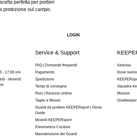
a perfetta per portieri
ria protezione sul campo.
Service & Support
KEEPER
FAQ | Domande frequenti
Azienda
00 - 17:00 ore
Pagamento
Dove siam
dì - Venerdì:
Spedizione
KEEPERspor
ore
Tempi di consegna
Squadra Ke
Resi | Recesso ordine
Mission
Taglie e Misure
Goalkeeper
Guanti da portiere KEEPERsport | Glove
Guide
Modelli KEEPERsport
Panoramica Cuciture
Manutenzione dei Guanti