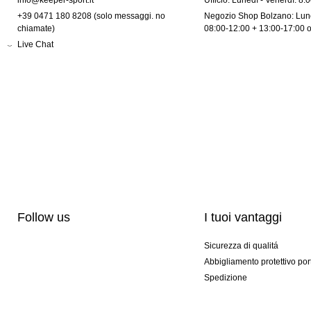
info@keeper-sport.it
Ufficio: Lunedì - Venerdì: 8:
+39 0471 180 8208 (solo messaggi. no
Negozio Shop Bolzano: Lune
chiamate)
08:00-12:00 + 13:00-17:00 
Live Chat
Follow us
I tuoi vantaggi
Sicurezza di qualitá
Abbigliamento protettivo por
Spedizione
Personalizzazione
Modelli esclusivi