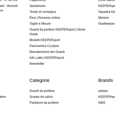
00 - 17:00 ore
Pagamento
Dove siam
dì - Venerdì:
Spedizione
KEEPERspor
ore
Tempi di consegna
Squadra Ke
Resi | Recesso ordine
Mission
Taglie e Misure
Goalkeeper
Guanti da portiere KEEPERsport | Glove
Guide
Modelli KEEPERsport
Panoramica Cuciture
Manutenzione dei Guanti
Info Lattici KEEPERsport
Newsletter
Categorie
Brands
Guanti da portiere
adidas
tiere
Scarpe da calcio
KEEPERspo
Pantaloni da portiere
NIKE
Maglie da portiere
Puma
Sottopantaloni Portiere
REUSCH