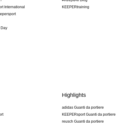
o?
#KeepItAll Blog
t International
KEEPERtraining
epersport
 Day
Highlights
adidas Guanti da portiere
rt
KEEPERsport Guanti da portiere
reusch Guanti da portiere
uhlsport Guanti da portiere
rehab Guanti da portiere