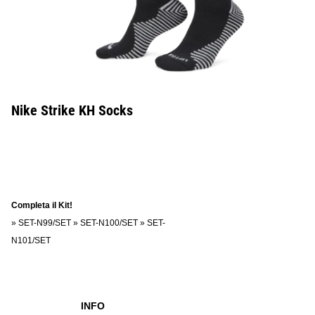
Nike Strike KH Socks
Completa il Kit!
»
SET-N99/SET
»
SET-N100/SET
»
SET-
N101/SET
INFO