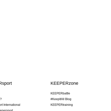
sport
KEEPERzone
KEEPERbattle
o?
#KeepItAll Blog
t International
KEEPERtraining
epersport