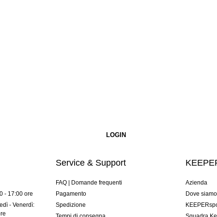
Service & Support
KEEPER
FAQ | Domande frequenti
Azienda
00 - 17:00 ore
Pagamento
Dove siam
dì - Venerdì:
Spedizione
KEEPERspor
ore
Tempi di consegna
Squadra Ke