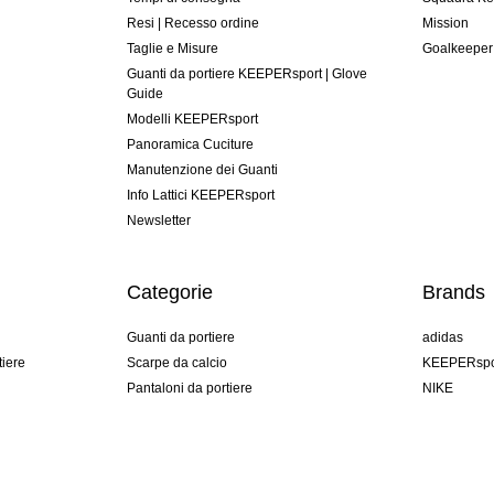
Resi | Recesso ordine
Mission
Taglie e Misure
Goalkeeper
Guanti da portiere KEEPERsport | Glove
Guide
Modelli KEEPERsport
Panoramica Cuciture
Manutenzione dei Guanti
Info Lattici KEEPERsport
Newsletter
Categorie
Brands
Guanti da portiere
adidas
tiere
Scarpe da calcio
KEEPERspo
Pantaloni da portiere
NIKE
Maglie da portiere
Puma
Sottopantaloni Portiere
REUSCH
Sells Goal
uhlsport