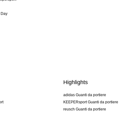
 Day
Highlights
adidas Guanti da portiere
rt
KEEPERsport Guanti da portiere
reusch Guanti da portiere
uhlsport Guanti da portiere
rehab Guanti da portiere
keeper
NIKE Guanti da portiere
PUMA Guanti da portiere