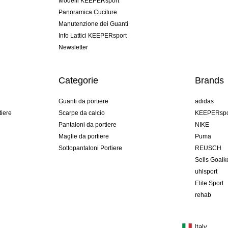
Modelli KEEPERsport
Panoramica Cuciture
Manutenzione dei Guanti
Info Lattici KEEPERsport
Newsletter
Categorie
Brands
Guanti da portiere
adidas
tiere
Scarpe da calcio
KEEPERspo
Pantaloni da portiere
NIKE
Maglie da portiere
Puma
Sottopantaloni Portiere
REUSCH
Sells Goal
uhlsport
Elite Sport
rehab
Italy