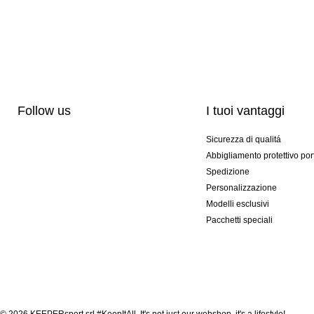
Follow us
I tuoi vantaggi
Sicurezza di qualitá
Abbigliamento protettivo por
Spedizione
Personalizzazione
Modelli esclusivi
Pacchetti speciali
© 2026 KEEPERsport srl #KeepItAll. It's not just our webshop, it's a lifestyle!