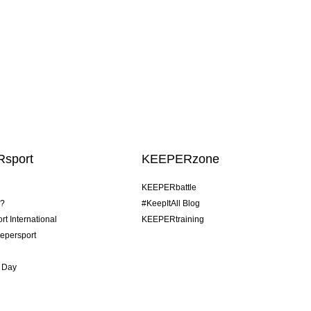
sport
KEEPERzone
KEEPERbattle
o?
#KeepItAll Blog
t International
KEEPERtraining
epersport
 Day