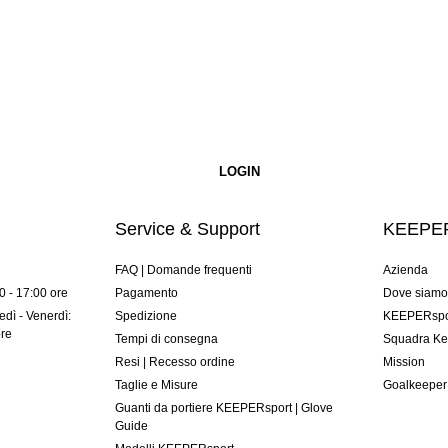
Service & Support
KEEPER
FAQ | Domande frequenti
Azienda
00 - 17:00 ore
Pagamento
Dove siam
dì - Venerdì:
Spedizione
KEEPERspor
ore
Tempi di consegna
Squadra Ke
Resi | Recesso ordine
Mission
Taglie e Misure
Goalkeeper
Guanti da portiere KEEPERsport | Glove
Guide