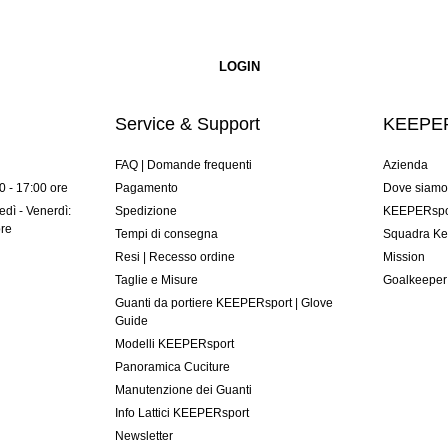
Service & Support
KEEPER
FAQ | Domande frequenti
Azienda
00 - 17:00 ore
Pagamento
Dove siam
dì - Venerdì:
Spedizione
KEEPERspor
ore
Tempi di consegna
Squadra Ke
Resi | Recesso ordine
Mission
Taglie e Misure
Goalkeeper
Guanti da portiere KEEPERsport | Glove
Guide
Modelli KEEPERsport
Panoramica Cuciture
Manutenzione dei Guanti
Info Lattici KEEPERsport
Newsletter